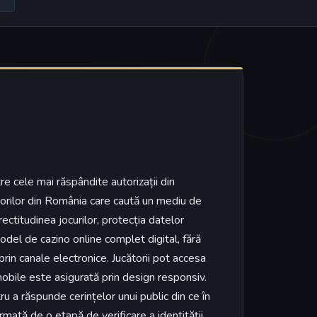
e cele mai răspândite autorizații din
ătorilor din România care caută un mediu de
titudinea jocurilor, protecția datelor
odel de cazino online complet digital, fără
rin canale electronice. Jucătorii pot accesa
 mobile este asigurată prin design responsiv.
 a răspunde cerințelor unui public din ce în
mată de o etapă de verificare a identității