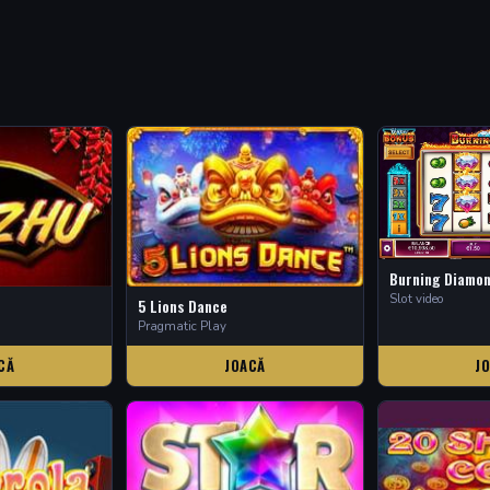
Burning Diamo
Slot video
5 Lions Dance
Pragmatic Play
CĂ
JOACĂ
J