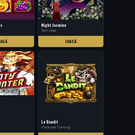
ns
Night Jasmine
Slot video
OACĂ
JOACĂ
Le Bandit
Hacksaw Gaming