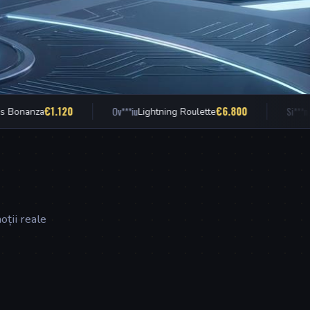
€6.800
€890
Ov***iu
Si***na
Bo
Lightning Roulette
Aviator
oții reale