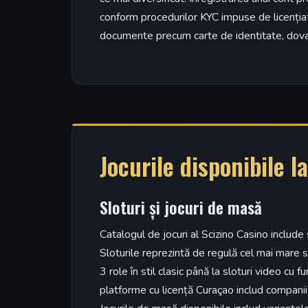
conform procedurilor KYC impuse de licențiato
documente precum carte de identitate, dovadă
Jocurile disponibile l
Sloturi și jocuri de masă
Catalogul de jocuri al Scizino Casino include 
Sloturile reprezintă de regulă cel mai mare se
3 role în stil clasic până la sloturi video cu 
platforme cu licență Curaçao includ companii