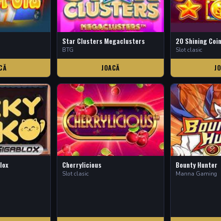
Star Clusters Megaclusters
20 Shining Coi
BTG
Slot clasic
CĂ
JOACĂ
J
lox
Cherrylicious
Bounty Hunter
Slot clasic
Manna Gaming