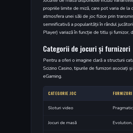
Jocurile de masă disponibile includ variantel
propriile limite de miză, care pot varia de la
atmosfera unei săli de joc fizice prin transm
semnificativă a popularității în rândul jucător
Player) variază în funcție de titlu și furnizo
Categorii de jocuri și furnizori
Pentru a oferi o imagine clară a structurii cat
Scizino Casino, tipurile de furnizori asociați
eGaming.
CATEGORIE JOC
FURNIZORI 
Sloturi video
Pragmatic
Jocuri de masă
Evolution,